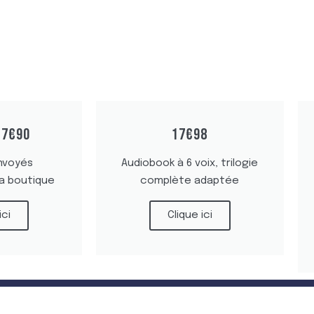
17€90
17€98
nvoyés
Audiobook à 6 voix, trilogie
la boutique
complète adaptée
ici
Clique ici