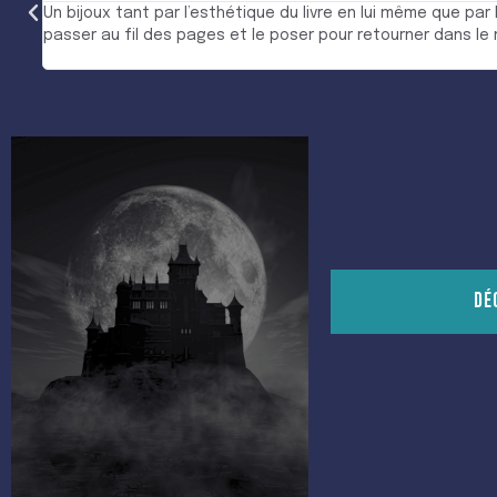
Le livre est sublime autant dans sa couverture que dans l’éc
adoré que je l’ai lu deux fois . N’hésitez pas acheter ce livr
DÉ