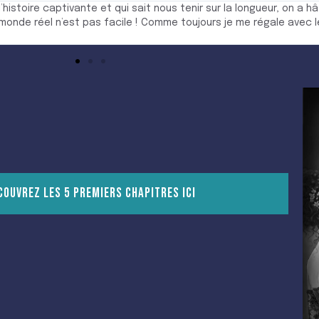
rit ,l’histoire est pleine de rebondissements, nous tiens en halei
e c’est une pépite.
COUVREZ LES 5 PREMIERS CHAPITRES ICI