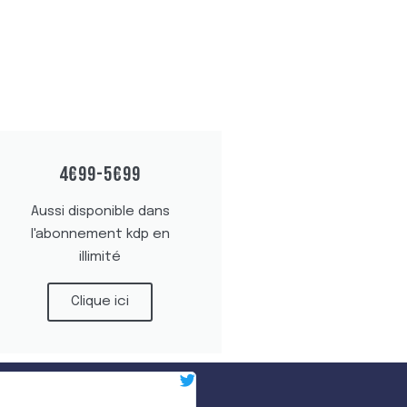
4€99-5€99
Aussi disponible dans
l'abonnement kdp en
illimité
Clique ici
Dragonneau
Pollen