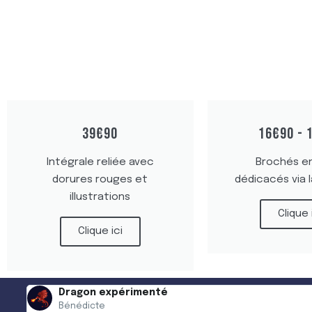
39€90
16€90 - 
Intégrale reliée avec
Brochés e
dorures rouges et
dédicacés via 
illustrations
Clique 
Clique ici
Dragon sage
Ambre Varela