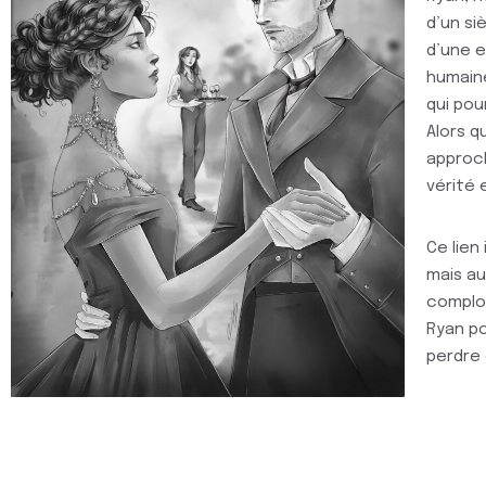
d’un si
d’une e
humaine
qui pou
Alors q
approch
vérité
Ce lien
mais aus
complo
Ryan po
perdre 