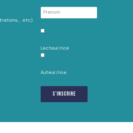
trations,… etc)
Lecteur/rice
Auteur/rice
S’INSCRIRE
L
o
a