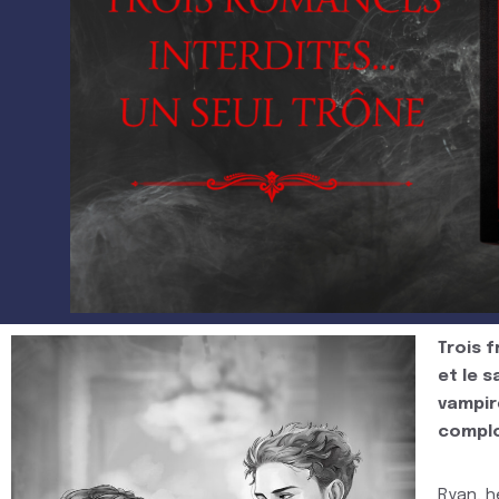
Trois f
et le 
vampir
complo
Ryan, h