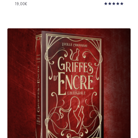
19,00
€
Note
5.00
sur 5