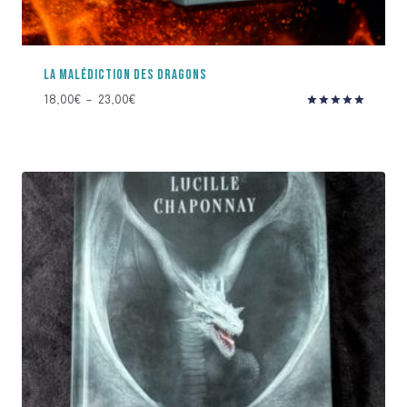
LA MALÉDICTION DES DRAGONS
Plage
18,00
€
–
23,00
€
Note
de
5.00
prix :
sur 5
18,00€
à
23,00€