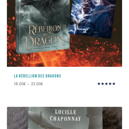
LA RÉBELLION DES DRAGONS
Plage
18,00
€
–
23,00
€
Note
de
5.00
prix :
sur 5
18,00€
à
23,00€