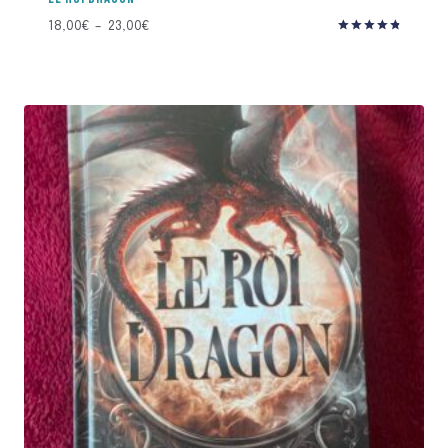
Plage
18,00
€
–
23,00
€
Note
de
4.91
prix :
sur 5
18,00€
à
23,00€