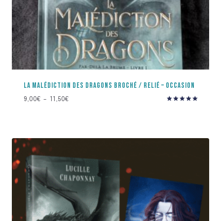
LA MALÉDICTION DES DRAGONS BROCHÉ / RELIÉ – OCCASION
Plage
9,00
€
–
11,50
€
Note
de
5.00
prix :
sur 5
9,00€
à
11,50€