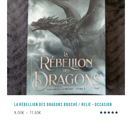
LA RÉBELLION DES DRAGONS BROCHÉ / RELIÉ – OCCASION
Plage
9,00
€
–
11,50
€
Note
de
5.00
prix :
sur 5
9,00€