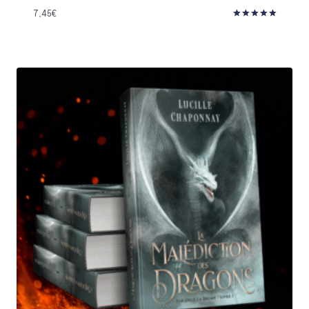
7,45
€
Note
5.00
sur 5