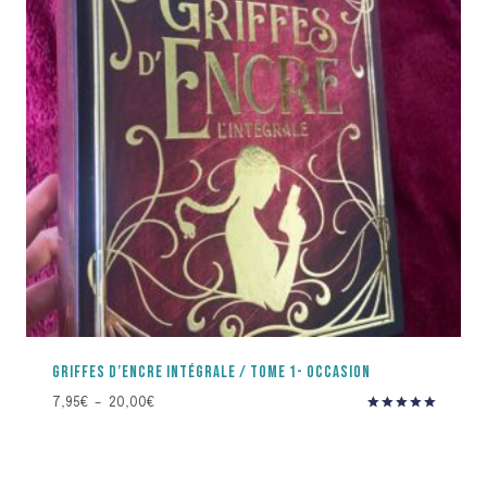
GRIFFES D’ENCRE INTÉGRALE / TOME 1- OCCASION
Plage
7,95
€
–
20,00
€
Note
de
5.00
prix :
sur 5
7,95€