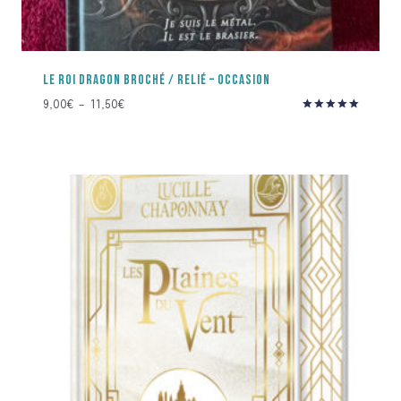
LE ROI DRAGON BROCHÉ / RELIÉ – OCCASION
Plage
9,00
€
–
11,50
€
Note
de
5.00
prix :
sur 5
9,00€
à
11,50€